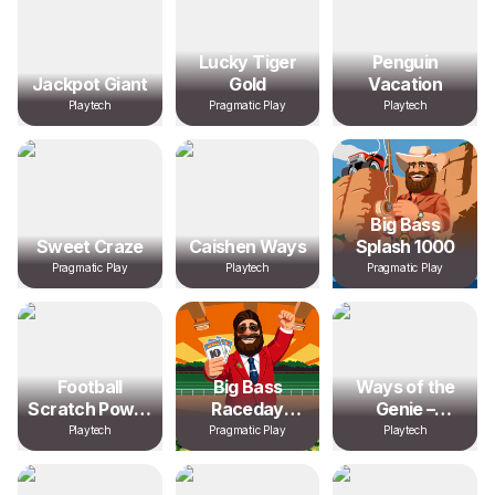
Lucky Tiger
Penguin
Jackpot Giant
Gold
Vacation
Playtech
Pragmatic Play
Playtech
Big Bass
Sweet Craze
Caishen Ways
Splash 1000
Pragmatic Play
Playtech
Pragmatic Play
Football
Big Bass
Ways of the
Scratch Power
Raceday
Genie –
Play
Repeat
Thundershots
Playtech
Pragmatic Play
Playtech