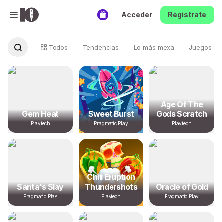
Acceder
Regístrate
Todos
Tendencias
Lo más mexa
Juegos del
¡Apue
100% hasta $5,000
recibe
de bono de casino
+ 50 Giros Gratis.
Age Of The
Gem Heat
Sweet Burst
Gods Scratch
Playtech
Pragmatic Play
Playtech
Chili Eruption
Santa's Slay
Thundershots
Oracle of Gold
Pragmatic Play
Playtech
Pragmatic Play