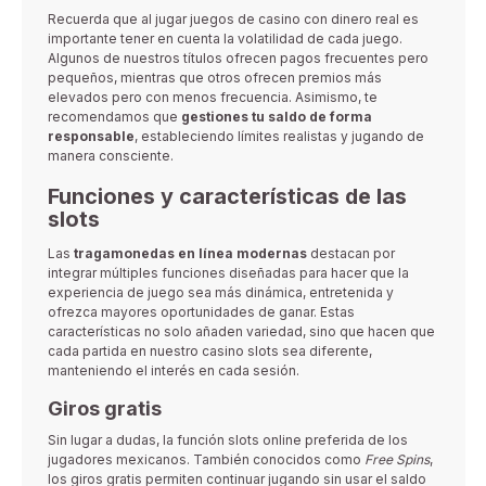
Recuerda que al jugar juegos de casino con dinero real es
importante tener en cuenta la volatilidad de cada juego.
Algunos de nuestros títulos ofrecen pagos frecuentes pero
pequeños, mientras que otros ofrecen premios más
elevados pero con menos frecuencia. Asimismo, te
recomendamos que
gestiones tu saldo de forma
responsable
, estableciendo límites realistas y jugando de
manera consciente.
Funciones y características de las
slots
Las
tragamonedas en línea modernas
destacan por
integrar múltiples funciones diseñadas para hacer que la
experiencia de juego sea más dinámica, entretenida y
ofrezca mayores oportunidades de ganar. Estas
características no solo añaden variedad, sino que hacen que
cada partida en nuestro casino slots sea diferente,
manteniendo el interés en cada sesión.
Giros gratis
Sin lugar a dudas, la función slots online preferida de los
jugadores mexicanos. También conocidos como
Free Spins
,
los giros gratis permiten continuar jugando sin usar el saldo