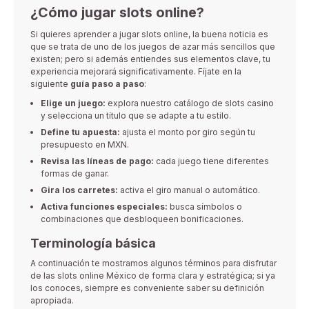
¿Cómo jugar slots online?
Si quieres aprender a jugar slots online, la buena noticia es
que se trata de uno de los juegos de azar más sencillos que
existen; pero si además entiendes sus elementos clave, tu
experiencia mejorará significativamente. Fíjate en la
siguiente
guía paso a paso
:
Elige un juego:
explora nuestro catálogo de slots casino
y selecciona un título que se adapte a tu estilo.
Define tu apuesta:
ajusta el monto por giro según tu
presupuesto en MXN.
Revisa las líneas de pago:
cada juego tiene diferentes
formas de ganar.
Gira los carretes:
activa el giro manual o automático.
Activa funciones especiales:
busca símbolos o
combinaciones que desbloqueen bonificaciones.
Terminología básica
A continuación te mostramos algunos términos para disfrutar
de las slots online México de forma clara y estratégica; si ya
los conoces, siempre es conveniente saber su definición
apropiada.