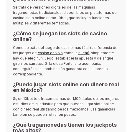
Se trata de versiones digitales de las máquinas
tragamonedas tradicionales, disponibles en plataformas de
casino slots online como 10bet, que incluyen funciones
múltiples y diferentes temáticas.
¿Cómo se juegan los slots de casino
online?
Como se trata del juego de casino más fácil (a diferencia de
los juegos de
casino en vivo
como la
ruleta
), simplemente
hay que elegir un juego, establecer la apuesta y dejar que
giren los carretes. Si la diosa Fortuna te acompaña,
conseguirás una combinación ganadora con su premio
correspondiente.
¿Puedo jugar slots online con dinero real
en México?
Sí, en 10bet te ofrecemos más de 1,100 títulos de los mejores
estudios de la industria para que puedas jugar slots online
con dinero real utilizando pesos mexicanos. Las ganancias
también se pueden retirar en pesos.
¿Qué tragamonedas tienen los jackpots
más altos?