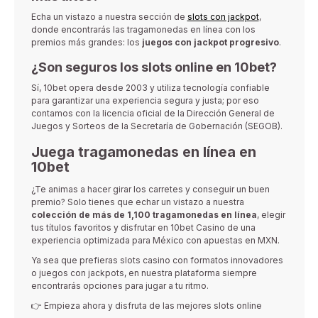
Echa un vistazo a nuestra sección de
slots con jackpot
,
donde encontrarás las tragamonedas en línea con los
premios más grandes: los
juegos con jackpot progresivo
.
¿Son seguros los slots online en 10bet?
Sí, 10bet opera desde 2003 y utiliza tecnología confiable
para garantizar una experiencia segura y justa; por eso
contamos con la licencia oficial de la Dirección General de
Juegos y Sorteos de la Secretaría de Gobernación (SEGOB).
Juega tragamonedas en línea en
10bet
¿Te animas a hacer girar los carretes y conseguir un buen
premio? Solo tienes que echar un vistazo a nuestra
colección de más de 1,100 tragamonedas en línea
, elegir
tus títulos favoritos y disfrutar en 10bet Casino de una
experiencia optimizada para México con apuestas en MXN.
Ya sea que prefieras slots casino con formatos innovadores
o juegos con jackpots, en nuestra plataforma siempre
encontrarás opciones para jugar a tu ritmo.
👉 Empieza ahora y disfruta de las mejores slots online