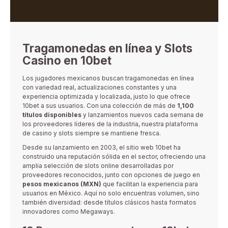
Tragamonedas en línea y Slots
Casino en 10bet
Los jugadores mexicanos buscan tragamonedas en línea
con variedad real, actualizaciones constantes y una
experiencia optimizada y localizada, justo lo que ofrece
10bet a sus usuarios. Con una colección de más de
1,100
títulos disponibles
y lanzamientos nuevos cada semana de
los proveedores líderes de la industria, nuestra plataforma
de casino y slots siempre se mantiene fresca.
Desde su lanzamiento en 2003, el sitio web 10bet ha
construido una reputación sólida en el sector, ofreciendo una
amplia selección de slots online desarrolladas por
proveedores reconocidos, junto con opciones de juego en
pesos mexicanos (MXN)
que facilitan la experiencia para
usuarios en México. Aquí no solo encuentras volumen, sino
también diversidad: desde títulos clásicos hasta formatos
innovadores como Megaways.