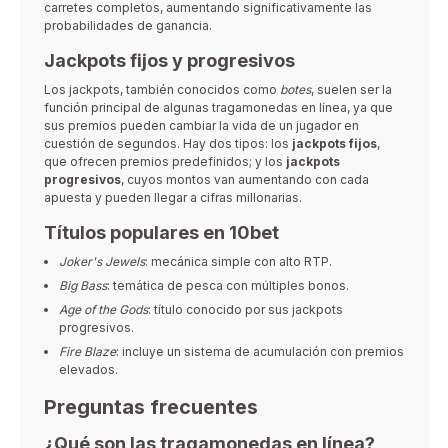
carretes completos, aumentando significativamente las
probabilidades de ganancia.
Jackpots fijos y progresivos
Los jackpots, también conocidos como
botes
, suelen ser la
función principal de algunas tragamonedas en línea, ya que
sus premios pueden cambiar la vida de un jugador en
cuestión de segundos. Hay dos tipos: los
jackpots fijos
,
que ofrecen premios predefinidos; y los
jackpots
progresivos
, cuyos montos van aumentando con cada
apuesta y pueden llegar a cifras millonarias.
Títulos populares en 10bet
Joker's Jewels
: mecánica simple con alto RTP.
Big Bass
: temática de pesca con múltiples bonos.
Age of the Gods
: título conocido por sus jackpots
progresivos.
Fire Blaze
: incluye un sistema de acumulación con premios
elevados.
Preguntas frecuentes
¿Qué son las tragamonedas en línea?